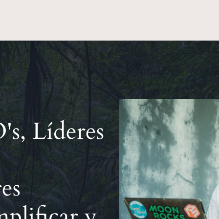
s, Líderes
es
mplificar y