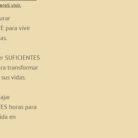
reS vivir.
turar
 para vivir
as.
ner SUFICIENTES
ara transformar
sus vidas.
bajar
ES horas para
vida en