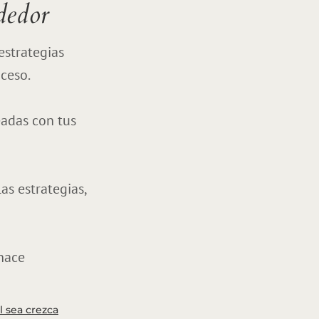
dedor
estrategias
oceso.
eadas con tus
as estrategias,
 hace
 sea crezca