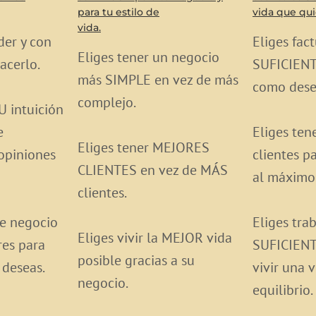
para tu estilo de
vida que quie
vida.
er y con
Eliges fac
Eliges tener un negocio
acerlo.
SUFICIENTE
más SIMPLE en vez de más
como dese
complejo.
U intuición
e
Eliges te
Eliges tener MEJORES
opiniones
clientes p
CLIENTES en vez de MÁS
al máximo 
clientes.
de negocio
Eliges tra
Eliges vivir la MEJOR vida
res para
SUFICIENT
posible gracias a su
 deseas.
vivir una 
negocio.
equilibrio.