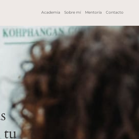
Academia
Sobre mí
Mentoría
Contacto
s
 tu