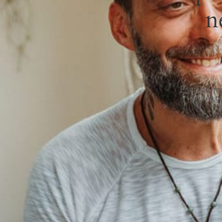
n
Escríbem